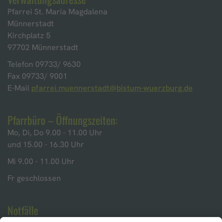
Pfarrei St. Maria Magdalena
Münnerstadt
Kirchplatz 5
97702 Münnerstadt
Telefon 09733/ 9630
Fax 09733/ 9001
E-Mail
pfarrei.muennerstadt@bistum-wuerzburg.de
Pfarrbüro – Öffnungszeiten:
Mo, Di, Do 9.00 - 11.00 Uhr
und 15.00 - 16.30 Uhr
Mi 9.00 - 11.00 Uhr
Fr geschlossen
Notfälle