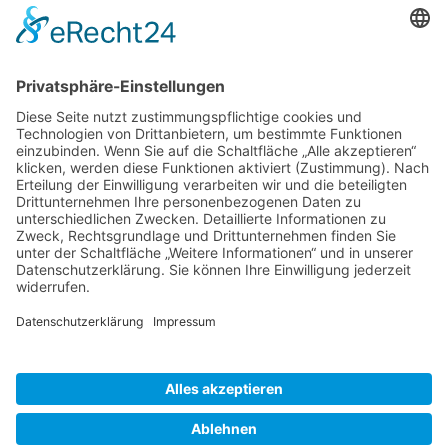
Bitte wenden Sie sich außerhalb der Bürozeiten in
dringenden seelsorgerischen Angelegenheiten an
09733/8114-53 (P. Markus) oder
09733/8114-28 (P.Rudolf)
Kontakt
Anfrage direkt senden
Startseite
Zurück zur Startseite
© 2026 BISTUM WÜRZBURG
IMPRESSUM
|
DATENSCHUTZERKLÄRUNG
|
ERKLÄRUNG ZUR BARRIEREFREIHEIT
|
COOKIE-EINSTELLUNGEN