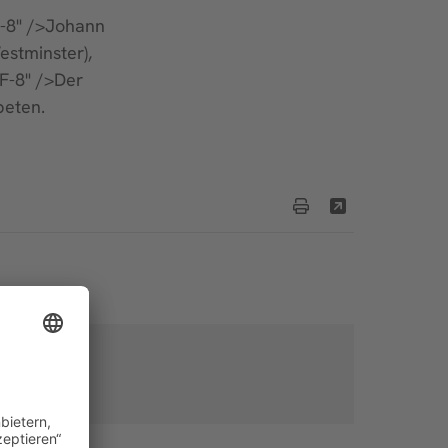
F-8" />Johann
estminster),
F-8" />Der
beten.