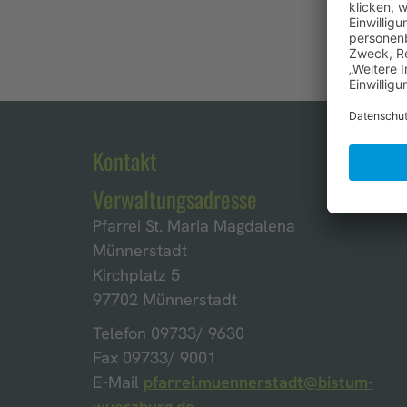
Kontakt
Verwaltungsadresse
Pfarrei St. Maria Magdalena
Münnerstadt
Kirchplatz 5
97702 Münnerstadt
Telefon 09733/ 9630
Fax 09733/ 9001
E-Mail
pfarrei.muennerstadt@bistum-
wuerzburg.de