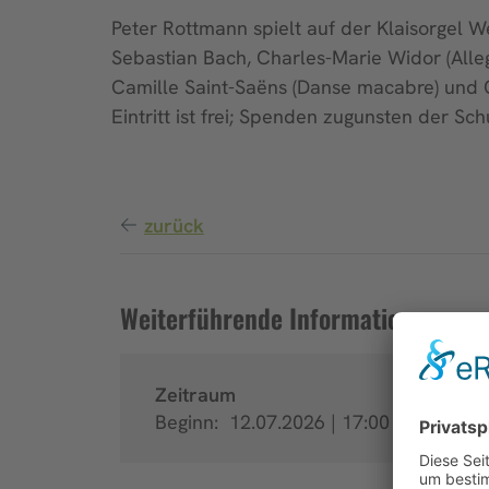
Peter Rottmann spielt auf der Klaisorgel
Sebastian Bach, Charles-Marie Widor (Allegr
Camille Saint-Saëns (Danse macabre) und 
Eintritt ist frei; Spenden zugunsten der S
zurück
Weiterführende Informationen
Zeitraum
Beginn:
12.07.2026 | 17:00 Uhr