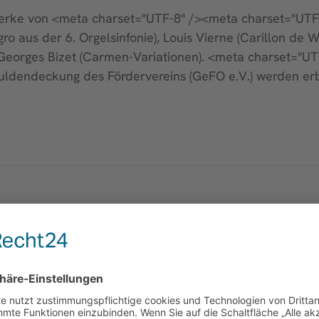
 Werke von <meta charset="UTF-8" /><meta charset="UT
o aus der 6. Orgelsinfonie), Louis Vierne (Carillon de W
Georges Bizet (Carmen-Variationen). <meta charset="UT
chuldendeckung des Fördervereins (GeFO e.V.) werden er